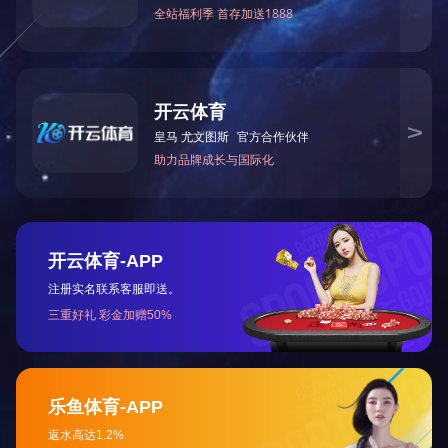
2018
中国西部房地产公司品牌价值TOP10
主体信用评级获评AA信用
领地集团蘭字系荣获“2018中国房地产精品项目品牌价值
TOP10"
2017
2017年布局深圳、河北等省市
阳光采购标杆开发商
加载更多.....