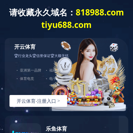
关于领地
企业荣誉
社会责任
企业荣誉
Enterprise Honor
2022
绵阳领地城荣获第十三届园冶杯专业奖地产园林示范区类金奖
领地·悦府荣获年度产品力舒居10强
天府兰台荣获住宅类别residential金奖