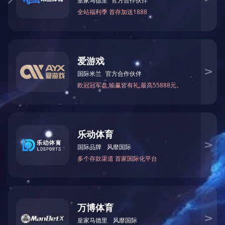
2019
中国十大领航房企
中国价值城市运营商
四川省地级市重点房企销售TOP1
中国最具公益影响力企业
中国房地产行业创新企业奖
中国年度优选雇主奖
质量金鼎奖
新时代中国房地产品牌质量建设价值奖
卓越品牌房企
《领地·环球金融中心》获评中国建设工程鲁班奖（国家优质工
程）
《领地·环球金融中心》荣膺城市空间.城市地标奖
《领地·中心》获评为超甲级写字楼
《领地·天御》示范区荣获“地产设计大奖:中国”优秀奖
《领地·澜山)》示范区荣获“地产设计大奖.中国”优秀奖